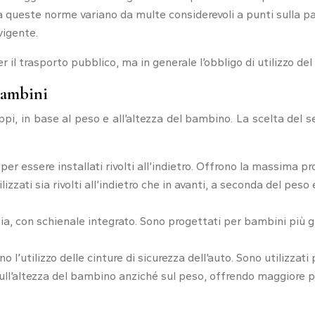
 queste norme variano da multe considerevoli a punti sulla pat
vigente.
r il trasporto pubblico, ma in generale l’obbligo di utilizzo del
 bambini
gruppi, in base al peso e all’altezza del bambino. La scelta de
per essere installati rivolti all’indietro. Offrono la massima pro
izzati sia rivolti all’indietro che in avanti, a seconda del pes
rcia, con schienale integrato. Sono progettati per bambini più 
no l’utilizzo delle cinture di sicurezza dell’auto. Sono utilizza
l’altezza del bambino anziché sul peso, offrendo maggiore pre