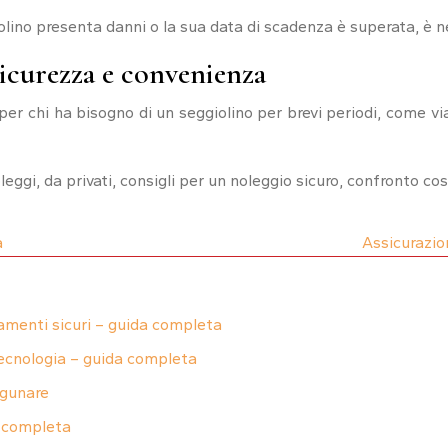
iolino presenta danni o la sua data di scadenza è superata, è
sicurezza e convenienza
er chi ha bisogno di un seggiolino per brevi periodi, come via
eggi, da privati, consigli per un noleggio sicuro, confronto co
a
Assicurazio
gamenti sicuri – guida completa
tecnologia – guida completa
agunare
a completa