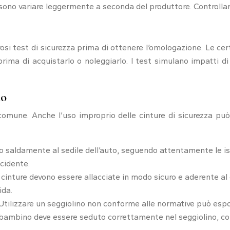
ono variare leggermente a seconda del produttore. Controllare 
gorosi test di sicurezza prima di ottenere l’omologazione. Le c
ima di acquistarlo o noleggiarlo. I test simulano impatti di 
to
 comune. Anche l’uso improprio delle cinture di sicurezza p
to saldamente al sedile dell’auto, seguendo attentamente le is
ncidente.
 cinture devono essere allacciate in modo sicuro e aderente a
ida.
Utilizzare un seggiolino non conforme alle normative può esporr
 bambino deve essere seduto correttamente nel seggiolino, con