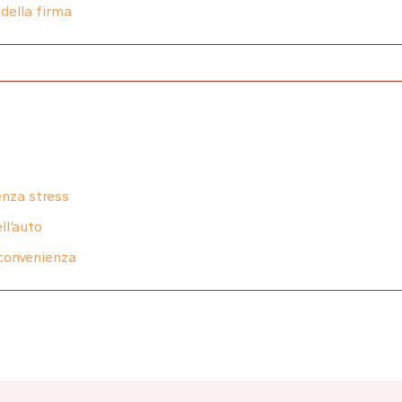
 della firma
enza stress
ll’auto
 convenienza