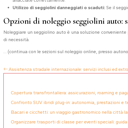
allacciate correttamente.
Utilizzo di seggiolini danneggiati o scaduti:
Se il segg
Opzioni di noleggio seggiolini auto: 
Noleggiare un seggiolino auto è una soluzione conveniente p
di necessità.
… (continua con le sezioni sul noleggio online, presso autonol
Assistenza stradale internazionale: servizi inclusi ed extr
Copertura transfrontaliera: assicurazioni, roaming e pa
Confronto SUV ibridi plug-in: autonomia, prestazioni e 
Bacari e cicchetti: un viaggio gastronomico nella città l
Organizzare trasporti di classe per eventi speciali: guid