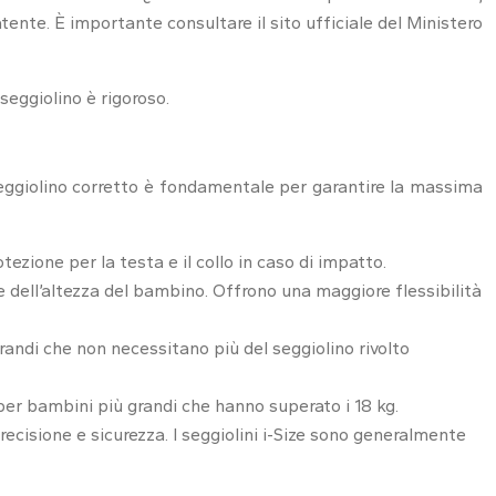
ente. È importante consultare il sito ufficiale del Ministero
 seggiolino è rigoroso.
l seggiolino corretto è fondamentale per garantire la massima
tezione per la testa e il collo in caso di impatto.
o e dell’altezza del bambino. Offrono una maggiore flessibilità
grandi che non necessitano più del seggiolino rivolto
ti per bambini più grandi che hanno superato i 18 kg.
cisione e sicurezza. I seggiolini i-Size sono generalmente